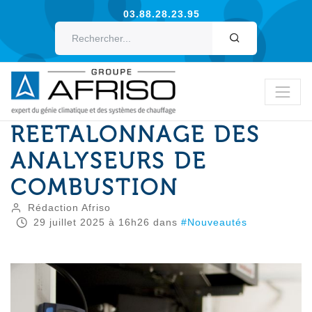
03.88.28.23.95
OK
REETALONNAGE DES
ANALYSEURS DE
COMBUSTION
Rédaction Afriso
29
juillet
2025
à 16h26
dans
#Nouveautés