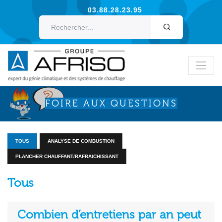
03.88.28.23.95
OK
FOIRE AUX QUESTIONS
TOUS
ANALYSE DE COMBUSTION
PLANCHER CHAUFFANT/RAFRAICHISSANT
Tous
Combien d’entretiens par an peut