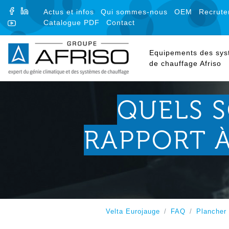
FACEBOOK
LINKEDIN
Actus et infos
Qui sommes-nous
OEM
Recrute
Catalogue PDF
Contact
YOUTUBE
Equipements des sy
de chauffage Afriso
QUELS S
RAPPORT 
Velta Eurojauge
FAQ
Plancher 