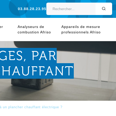
03.88.28.23.95
OK
er
Analyseurs de
Appareils de mesure
combustion Afriso
professionnels Afriso
GES, PAR
CHAUFFANT
à un plancher chauffant électrique ?