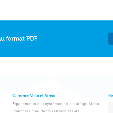
au format PDF
Gammes Velta et Afriso
Re
Equipements des systèmes de chauffage Afriso
Ad
Planchers chauffants rafraîchissants