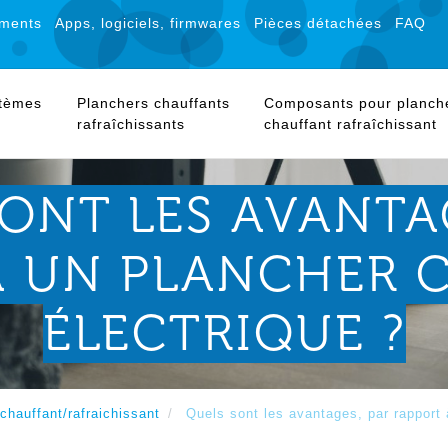
ments
Apps, logiciels, firmwares
Pièces détachées
FAQ
stèmes
Planchers chauffants
Composants pour planch
rafraîchissants
chauffant rafraîchissant
ONT LES AVANTA
À UN PLANCHER 
ÉLECTRIQUE ?
chauffant/rafraichissant
Quels sont les avantages, par rapport 