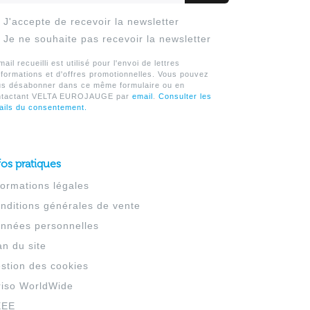
J'accepte de recevoir la newsletter
Je ne souhaite pas recevoir la newsletter
mail recueilli est utilisé pour l'envoi de lettres
nformations et d'offres promotionnelles. Vous pouvez
us désabonner dans ce même formulaire ou en
ntactant VELTA EUROJAUGE par
email
.
Consulter les
ails du consentement.
fos pratiques
formations légales
nditions générales de vente
nnées personnelles
an du site
stion des cookies
riso WorldWide
EEE