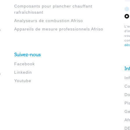
Composants pour plancher chauffant
rafraîchissant
Analyseurs de combustion Afriso
L'e
Appareils de mesure professionnels Afriso
h
d'i
vo
co
dét
Suivez-nous
Facebook
In
Linkedin
h
In
Youtube
Co
Do
Pl
Ge
Af
D