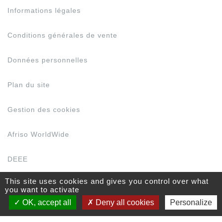
Informations légales
Conditions générales de vente
Données personnelles
Plan du site
Gestion des cookies
Afriso WorldWide
DEEE
This site uses cookies and gives you control over what
you want to activate
© 2026 VELTA EUROJAUGE - Tous droits réservés.
OK, accept all
Deny all cookies
Personalize
Un site conçu et développé par
Natural-net