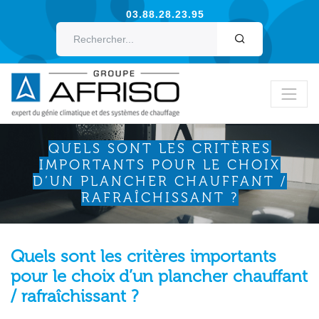
03.88.28.23.95
OK
QUELS SONT LES CRITÈRES
IMPORTANTS POUR LE CHOIX
D’UN PLANCHER CHAUFFANT /
RAFRAÎCHISSANT ?
Quels sont les critères importants
pour le choix d’un plancher chauffant
/ rafraîchissant ?