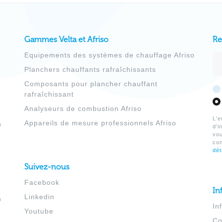
Gammes Velta et Afriso
Re
Equipements des systèmes de chauffage Afriso
Ad
Planchers chauffants rafraîchissants
Composants pour plancher chauffant
rafraîchissant
Analyseurs de combustion Afriso
L'e
Appareils de mesure professionnels Afriso
h
d'i
vo
co
dét
Suivez-nous
Facebook
In
Linkedin
h
In
Youtube
Co