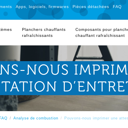
ments
Apps, logiciels, firmwares
Pièces détachées
FAQ
stèmes
Planchers chauffants
Composants pour planch
rafraîchissants
chauffant rafraîchissant
NS-NOUS IMPRIM
TATION D’ENTRE
FAQ
Analyse de combustion
Pouvons-nous imprimer une attest