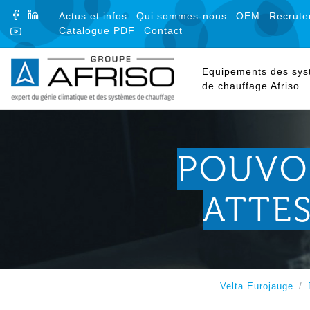
FACEBOOK
LINKEDIN
Actus et infos
Qui sommes-nous
OEM
Recrute
Catalogue PDF
Contact
YOUTUBE
Equipements des sy
de chauffage Afriso
POUVO
ATTES
Velta Eurojauge