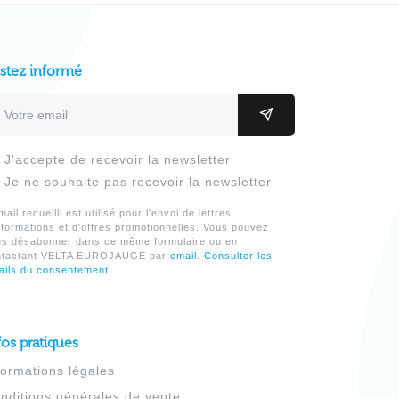
stez informé
resse email
OK
J'accepte de recevoir la newsletter
Je ne souhaite pas recevoir la newsletter
mail recueilli est utilisé pour l'envoi de lettres
nformations et d'offres promotionnelles. Vous pouvez
us désabonner dans ce même formulaire ou en
ntactant VELTA EUROJAUGE par
email
.
Consulter les
ails du consentement.
fos pratiques
formations légales
nditions générales de vente