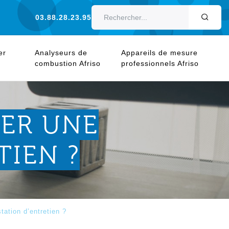
03.88.28.23.95
OK
er
Analyseurs de
Appareils de mesure
combustion Afriso
professionnels Afriso
ER UNE
TIEN ?
ation d’entretien ?