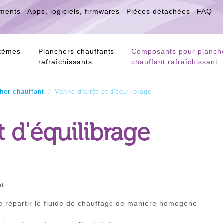
ments
Apps, logiciels, firmwares
Pièces détachées
FAQ
stèmes
Planchers chauffants
Composants pour planch
rafraîchissants
chauffant rafraîchissant
her chauffant
Vanne d'arrêt et d'équilibrage
t d'équilibrage
nt :
 de répartir le fluide de chauffage de manière homogène