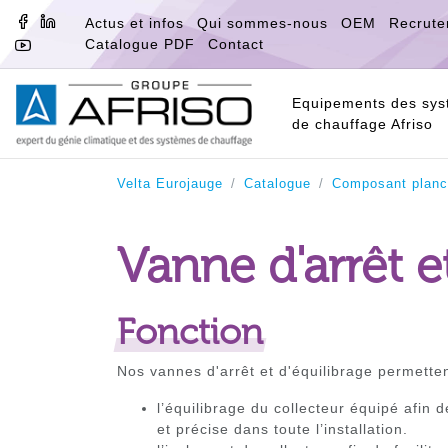
FACEBOOK
LINKEDIN
Actus et infos
Qui sommes-nous
OEM
Recrute
Catalogue PDF
Contact
YOUTUBE
Equipements des sy
de chauffage Afriso
Velta Eurojauge
Catalogue
Composant planc
Vanne d'arrêt e
Fonction
Nos vannes d'arrêt et d'équilibrage permette
l’équilibrage du collecteur équipé afin
et précise dans toute l’installation.