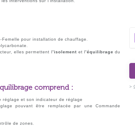
 les interventions sur l’installation.
-Femelle pour installation de chauffage.
olycarbonate.
ecteur, elles permettent l
’isolement
et l
’équilibrage
du
'équilibrage comprend :
>
 réglage et son indicateur de réglage
églage pouvant être remplacée par une Commande
ntrôle de zones.