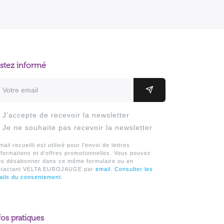
stez informé
resse email
OK
J'accepte de recevoir la newsletter
Je ne souhaite pas recevoir la newsletter
mail recueilli est utilisé pour l'envoi de lettres
nformations et d'offres promotionnelles. Vous pouvez
us désabonner dans ce même formulaire ou en
ntactant VELTA EUROJAUGE par
email
.
Consulter les
ails du consentement.
fos pratiques