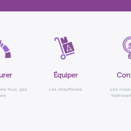
urer
Équiper
Cont
ns fioul, gaz
Les chaufferies
Les nivea
ois
hydrocar