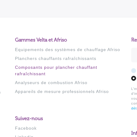
Gammes Velta et Afriso
Re
Equipements des systèmes de chauffage Afriso
Ad
Planchers chauffants rafraîchissants
Composants pour plancher chauffant
rafraîchissant
Analyseurs de combustion Afriso
L'e
Appareils de mesure professionnels Afriso
h
d'i
vo
co
dét
Suivez-nous
Facebook
In