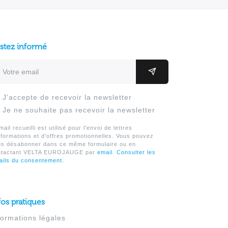
stez informé
resse email
OK
J'accepte de recevoir la newsletter
Je ne souhaite pas recevoir la newsletter
mail recueilli est utilisé pour l'envoi de lettres
nformations et d'offres promotionnelles. Vous pouvez
us désabonner dans ce même formulaire ou en
ntactant VELTA EUROJAUGE par
email
.
Consulter les
ails du consentement.
fos pratiques
formations légales