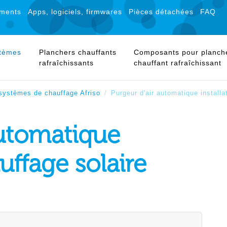
ments
Apps, logiciels, firmwares
Pièces détachées
FAQ
stèmes
Planchers chauffants
Composants pour planch
rafraîchissants
chauffant rafraîchissant
systèmes de chauffage Afriso
Purgeur d'air automatique installa
automatique
uffage solaire