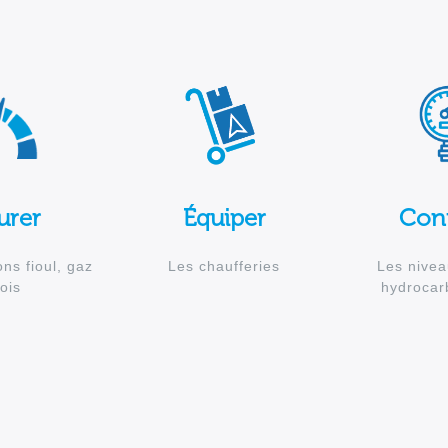
urer
Équiper
Cont
ns fioul, gaz
Les chaufferies
Les nivea
ois
hydrocar