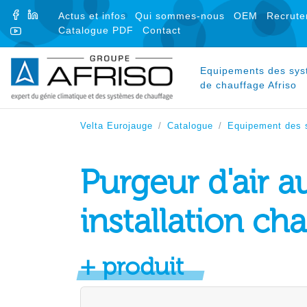
FACEBOOK
LINKEDIN
Actus et infos
Qui sommes-nous
OEM
Recrute
Catalogue PDF
Contact
YOUTUBE
Equipements des sy
de chauffage Afriso
Velta Eurojauge
Catalogue
Equipement des 
Purgeur d'air 
installation cha
+ produit