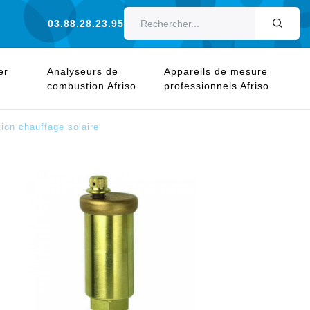
03.88.28.23.95
OK
er
Analyseurs de
Appareils de mesure
combustion Afriso
professionnels Afriso
tion chauffage solaire