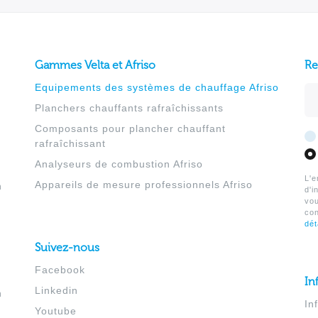
Gammes Velta et Afriso
Re
Equipements des systèmes de chauffage Afriso
Ad
Planchers chauffants rafraîchissants
Composants pour plancher chauffant
rafraîchissant
Analyseurs de combustion Afriso
L'e
Appareils de mesure professionnels Afriso
h
d'i
vo
co
dét
Suivez-nous
Facebook
In
Linkedin
h
In
Youtube