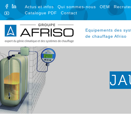
FACEBOOK
LINKEDIN
Actus et infos
Qui sommes-nous
OEM
Recrute
Catalogue PDF
Contact
YOUTUBE
Equipements des sy
de chauffage Afriso
JA