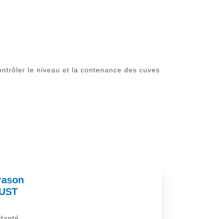
trôler le niveau et la contenance des cuves
rason
 UST
dapté