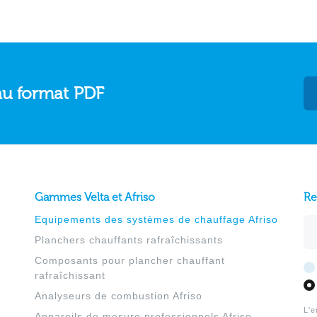
au format PDF
Gammes Velta et Afriso
Re
Equipements des systèmes de chauffage Afriso
Ad
Planchers chauffants rafraîchissants
Composants pour plancher chauffant
rafraîchissant
Analyseurs de combustion Afriso
L'e
Appareils de mesure professionnels Afriso