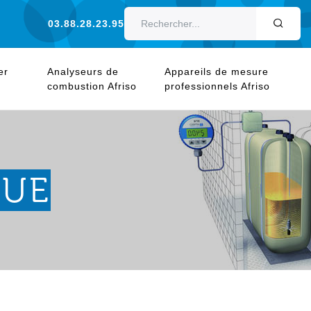
03.88.28.23.95
OK
er
Analyseurs de
Appareils de mesure
combustion Afriso
professionnels Afriso
QUE