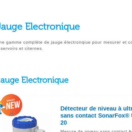
Jauge Electronique
ne gamme complète de jauge électronqiue pour mesurer et con
éservoirs et citernes.
Jauge Electronique
Détecteur de niveau à ult
sans contact SonarFox®
20
Mesure de niveau sans contact A