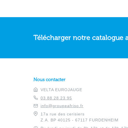
Télécharger notre catalogue 
Nous contacter
VELTA EUROJAUGE
03.88.28.23.95
info@groupeafriso.fr
17a rue des cerisiers
Z.A. BP 40125 - 67117 FURDENHEIM