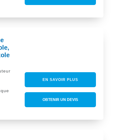
ue
ole,
ole
uteur
EN SAVOIR PLUS
ique
OBTENIR UN DEVIS