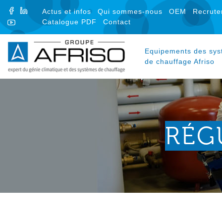
FACEBOOK
LINKEDIN
Actus et infos
Qui sommes-nous
OEM
Recrute
Catalogue PDF
Contact
YOUTUBE
Equipements des sy
de chauffage Afriso
RÉG