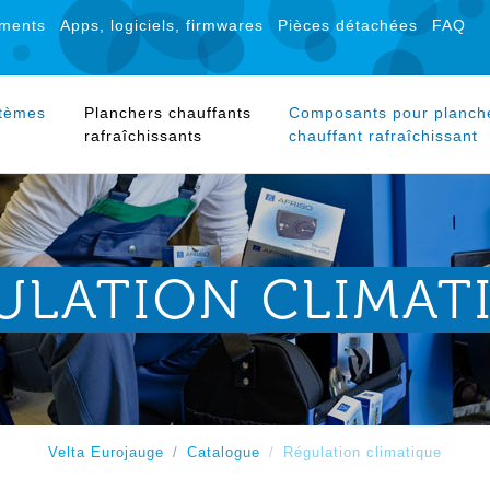
ments
Apps, logiciels, firmwares
Pièces détachées
FAQ
stèmes
Planchers chauffants
Composants pour planch
rafraîchissants
chauffant rafraîchissant
ULATION CLIMAT
Velta Eurojauge
Catalogue
Régulation climatique