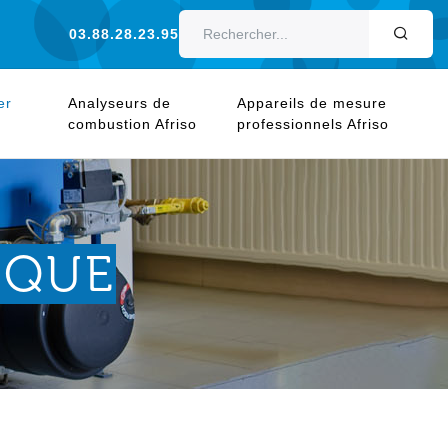
03.88.28.23.95
OK
er
Analyseurs de
Appareils de mesure
combustion Afriso
professionnels Afriso
IQUE