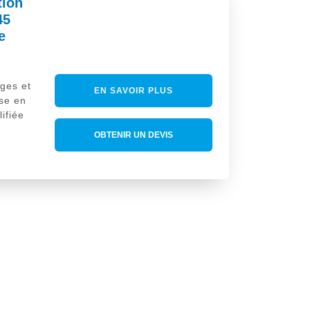
tion
45
e
ages et
EN SAVOIR PLUS
se en
ifiée
OBTENIR UN DEVIS